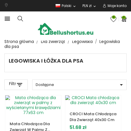
Polski
PLN zł
Moje konto
expand_more
expand_more

0
0
Strona główna
Dla zwierząt
Legowiska
Legowiska
dla psa
LEGOWISKA I ŁÓŻKA DLA PSA
Filtr
filter_list

Dostępne
CROCI Mata Chłodząca
Dla Zwierząt 40x30 Cm
Mata Chłodząca Dla
Cena
51.68 zł
Zwierząt W Palmy Z