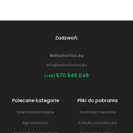
Zadzwoń:
Bellushortus.eu
info@bellushortus.eu
570 949 049
(+48)
Polecane kategorie
Pliki do pobrania
Linie nawadniające
Formularz zwrotów
Agrowłóknina
Polityka prywatności