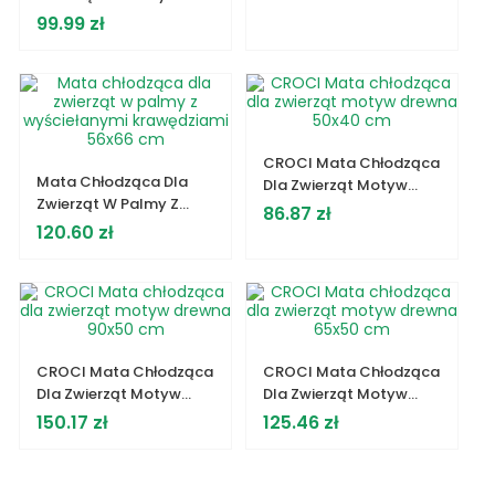
Wyściełanymi
Cena
99.99 zł
Krawędziami 77x63 Cm
CROCI Mata Chłodząca
Mata Chłodząca Dla
Dla Zwierząt Motyw
Zwierząt W Palmy Z
Drewna 50x40 Cm
Cena
86.87 zł
Wyściełanymi
Cena
120.60 zł
Krawędziami 56x66 Cm
CROCI Mata Chłodząca
CROCI Mata Chłodząca
Dla Zwierząt Motyw
Dla Zwierząt Motyw
Drewna 90x50 Cm
Drewna 65x50 Cm
Cena
Cena
150.17 zł
125.46 zł