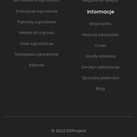
Architektura ogrodowa
Regulamin sklepu
Informacje
Zraszacze ogrodowe
Palisady ogrodowe
Moje konto
Meble do ogrodu
Historia zamówień
Folie ogrodnicze
O nas
Narzędzia ogrodnicze
Koszty dostawy
Kalosze
Zwroty i reklamacje
Sposoby płatności
Blog
© 2022
DDProject