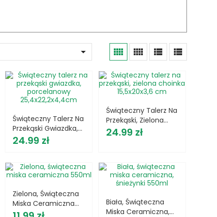





Świąteczny Talerz Na
Świąteczny Talerz Na
Przekąski, Zielona
Przekąski Gwiazdka,
Cena
Choinka 15,5x20x3,6
24.99 zł
Cena
Porcelanowy
24.99 zł
Cm
25,4x22,2x4,4cm
Zielona, Świąteczna
Biała, Świąteczna
Miska Ceramiczna
Miska Ceramiczna,
Cena
550ml
11.99 zł