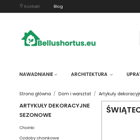
Kontakt
Blog
NAWADNIANIE
ARCHITEKTURA
UPRA
keyboard_arrow_down
keyboard_arrow_down
Strona główna
Dom i warsztat
Artykuły dekoracy
ARTYKUŁY DEKORACYJNE
ŚWIĄTE
SEZONOWE
Choinki
Ozdoby choinkowe