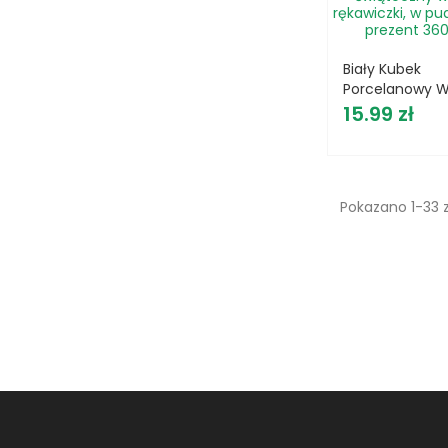
Biały Kubek
Porcelanowy 
Cena
Świąteczny Wz
15.99 zł
Rękawiczki, W
Pudełku Na Pre
360 Ml
Pokazano 1-33 z