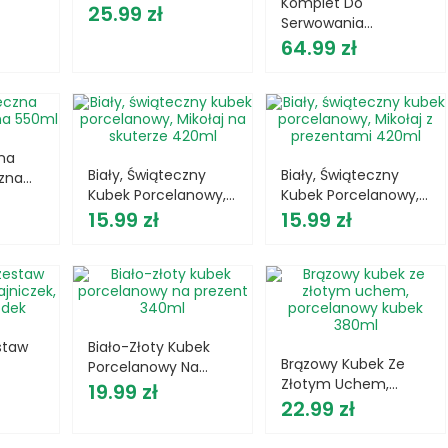
Komplet Do
 Ml
Cena
Choinka, 23x20 Cm
25.99 zł
Serwowania
Cena
Przystawek - 5
64.99 zł
Miseczek W Kształcie
Choinki Z
Bambusową Deską
zna
Biały, Świąteczny
Biały, Świąteczny
zna
Kubek Porcelanowy,
Kubek Porcelanowy,
Cena
Mikołaj Na Skuterze
Cena
Mikołaj Z Prezentami
15.99 zł
15.99 zł
420ml
420ml
staw
Biało-Złoty Kubek
Brązowy Kubek Ze
Porcelanowy Na
Złotym Uchem,
żanka,
Cena
Prezent 340ml
19.99 zł
Cena
Porcelanowy Kubek
22.99 zł
380ml