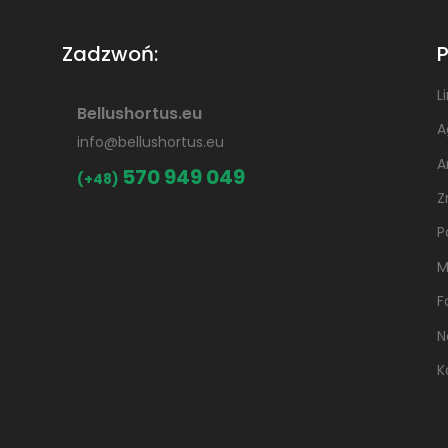
Zadzwoń:
P
L
Bellushortus.eu
A
info@bellushortus.eu
A
570 949 049
(+48)
Z
P
M
F
N
K