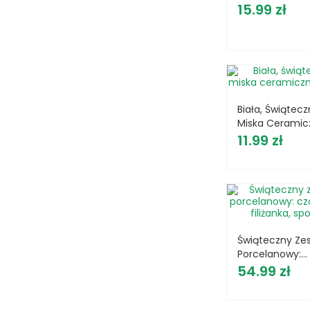
Cena
Biało-Złoty 330
15.99 zł
Biała, Świątec
Miska Ceramic
Cena
550ml
11.99 zł
Świąteczny Ze
Porcelanowy:
Cena
Czajniczek, Fili
54.99 zł
Spodek