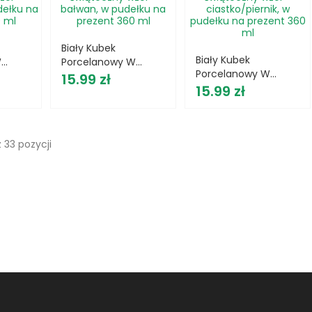
Biały Kubek
Biały Kubek
W
Porcelanowy W
Porcelanowy W
ór -
Cena
Świąteczny Wzór -
15.99 zł
Cena
Świąteczny Wzór -
15.99 zł
Bałwan, W Pudełku
Ciastko/piernik, W
zent
Na Prezent 360 Ml
Pudełku Na Prezent
360 Ml
 33 pozycji