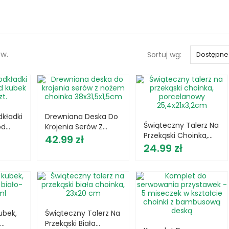
ów.
Sortuj wg:
Dostępne
kładki
Drewniana Deska Do
Świąteczny Talerz Na
od
Krojenia Serów Z
Przekąski Choinka,
4szt.
Cena
Nożem Choinka
42.99 zł
Cena
Porcelanowy
24.99 zł
38x31,5x1,5cm
25,4x21x3,2cm
ubek,
Świąteczny Talerz Na
y
Przekąski Biała