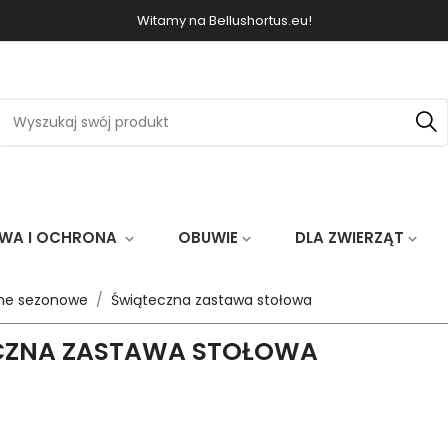
Witamy na Bellushortus.eu!
WA I OCHRONA
OBUWIE
DLA ZWIERZĄT
keyboard_arrow_down
keyboard_arrow_down
keyboard_arrow_down
jne sezonowe
Świąteczna zastawa stołowa
CZNA ZASTAWA STOŁOWA