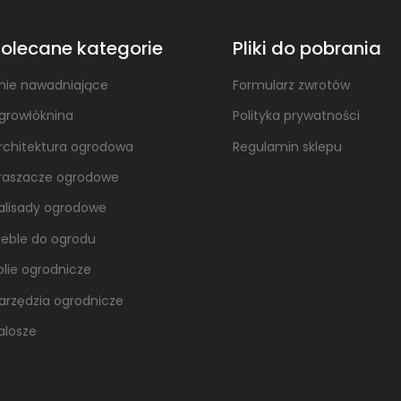
olecane kategorie
Pliki do pobrania
inie nawadniające
Formularz zwrotów
growłóknina
Polityka prywatności
rchitektura ogrodowa
Regulamin sklepu
raszacze ogrodowe
alisady ogrodowe
eble do ogrodu
olie ogrodnicze
arzędzia ogrodnicze
alosze