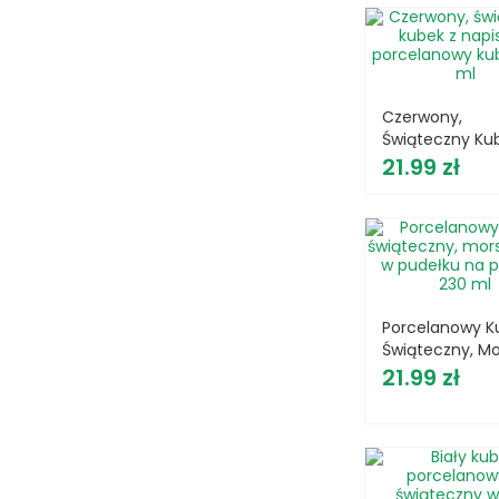
Czerwony,
Świąteczny Ku
Cena
Napisem,
21.99 zł
Porcelanowy K
490 Ml
Porcelanowy K
Świąteczny, Mo
Cena
Bucik, W Pudełku Na
21.99 zł
Prezent 230 Ml