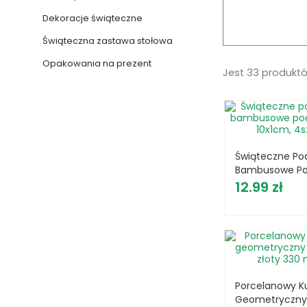
Dekoracje świąteczne
Świąteczna zastawa stołowa
Opakowania na prezent
Jest 33 produkt
Świąteczne Pod
Bambusowe P
Cena
Kubek 10x1cm, 
12.99 zł
Porcelanowy K
Geometryczn