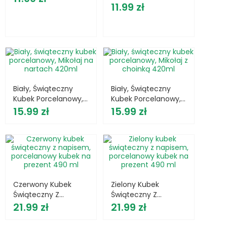
Cena
Śnieżynki 550ml
11.99 zł
Biały, Świąteczny
Biały, Świąteczny
Kubek Porcelanowy,
Kubek Porcelanowy,
Cena
Mikołaj Na Nartach
Cena
Mikołaj Z Choinką
15.99 zł
15.99 zł
420ml
420ml
Czerwony Kubek
Zielony Kubek
Świąteczny Z
Świąteczny Z
Cena
Napisem,
Cena
Napisem,
21.99 zł
21.99 zł
Porcelanowy Kubek
Porcelanowy Kubek
Na Prezent 490 Ml
Na Prezent 490 Ml