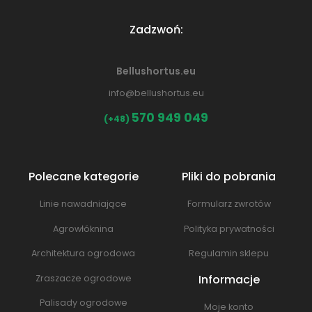
Zadzwoń:
Bellushortus.eu
info@bellushortus.eu
570 949 049
(+48)
Polecane kategorie
Pliki do pobrania
Linie nawadniające
Formularz zwrotów
Agrowłóknina
Polityka prywatności
Architektura ogrodowa
Regulamin sklepu
Informacje
Zraszacze ogrodowe
Palisady ogrodowe
Moje konto