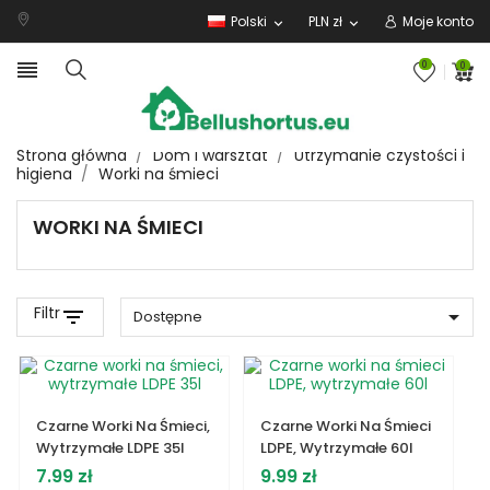
Polski
PLN zł
Moje konto
expand_more
expand_more

0
0
Strona główna
Dom i warsztat
Utrzymanie czystości i
higiena
Worki na śmieci
WORKI NA ŚMIECI
Filtr
filter_list

Dostępne
Czarne Worki Na Śmieci,
Czarne Worki Na Śmieci
Wytrzymałe LDPE 35l
LDPE, Wytrzymałe 60l
Cena
Cena
7.99 zł
9.99 zł