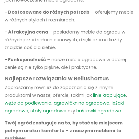
- Dostosowane do różnych potrzeb
– oferujemy meble
w różnych stylach i rozmiarach.
- Atrakcyjna cena
– posiadamy meble do ogrodu w
różnych przedziałach cenowych, dzięki czemu każdy
znajdzie coś dla siebie.
- Funkcjonalność
– nasze meble ogrodowe w dobrej
cenie są nie tylko piękne, ale i praktyczne.
Najlepsze rozwiązania w Bellushortus
Zapraszamy również do zapoznania się z innymi
produktami w naszej ofercie, takimi jak
linie kroplujące
,
węże do podlewania
,
agrowłóknina ogrodowa
,
leżaki
ogrodowe
,
stoły ogrodowe
czy
huśtawki ogrodowe
.
Twój ogród zasługuje na to, by stać się miejscem
pełnym uroku i komfortu – z naszymi meblami to
możliwe!