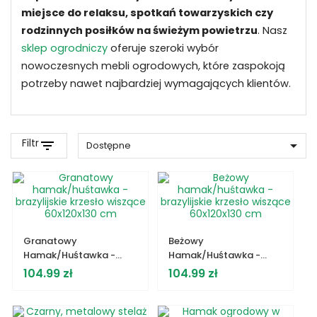
miejsce do relaksu, spotkań towarzyskich czy
rodzinnych posiłków na świeżym powietrzu
. Nasz
sklep ogrodniczy
oferuje szeroki wybór
nowoczesnych mebli ogrodowych, które zaspokoją
potrzeby nawet najbardziej wymagających klientów.
Filtr
filter_list

Dostępne
Granatowy
Beżowy
Hamak/huśtawka -
Hamak/huśtawka -
Brazylijskie Krzesło
Brazylijskie Krzesło
Cena
Cena
104.99 zł
104.99 zł
Wiszące 60x120x130 Cm
Wiszące 60x120x130 Cm