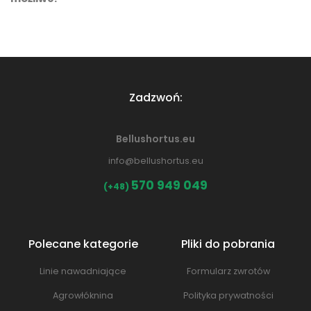
Zadzwoń:
Bellushortus.eu
info@bellushortus.eu
570 949 049
(+48)
Polecane kategorie
Pliki do pobrania
Linie nawadniające
Formularz zwrotów
Agrowłóknina
Polityka prywatności