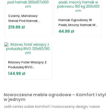
Czarny, Metalowy
Hamak Ogrodowy W
Stelaż Pod Hamak
Paski, Mocny Hamak W
260x107x100 Cm
Cena
219.99 zł
Pokrowcu 150 Kg
Cena
44.99 zł
200x100 Cm
Różowy Fotel Wiszący Z
Poduszką RIVO
120x60/80 Cm
Cena
144.99 zł
Nowoczesne meble ogrodowe – Komfort i styl
w jednym
Jeśli cenisz sobie komfort i nowoczesny design, nasze