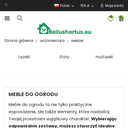
Polski
PLN zł
Moje konto
expand_more
expand_more

0
0
Strona główna
Architektura
Meble
Leżaki
Stoły
Huśtawki
MEBLE DO OGRODU
Meble do ogrodu to nie tylko praktyczne
wyposażenie, ale także elementy, które nadadzą
Twojej przestrzeni wyjątkowy charakter.
Wybierając
odpowiednie zestawy, możesz stworzyć idealne