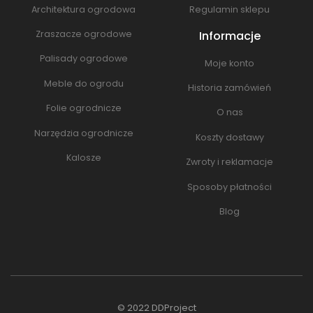
Architektura ogrodowa
Regulamin sklepu
Informacje
Zraszacze ogrodowe
Palisady ogrodowe
Moje konto
Meble do ogrodu
Historia zamówień
Folie ogrodnicze
O nas
Narzędzia ogrodnicze
Koszty dostawy
Kalosze
Zwroty i reklamacje
Sposoby płatności
Blog
© 2022
DDProject