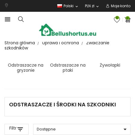
Polski
PLN zł
Moje konto
expand_more
expand_more

0
0
Strona główna
Uprawa i ochrona
Zwalczanie
szkodników
Odstraszacze na
Odstraszacze na
Żywołapki
gryzonie
ptaki
ODSTRASZACZE I ŚRODKI NA SZKODNIKI
Filtr
filter_list

Dostępne