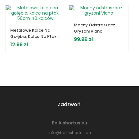
Mocny Odstraszacz
Metalowe Kolce Na
Gryzoni Viano
Gołębie, Kolce Na Ptaki
Cena
99.99 zł
50cm 40 Kolców
Cena
12.99 zł
Zadzwoń:
Bellushortus.eu
info@bellushortus.eu