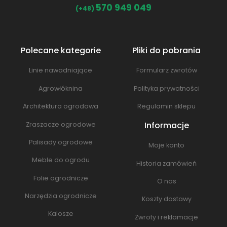
570 949 049
(+48)
Polecane kategorie
Pliki do pobrania
Linie nawadniające
Formularz zwrotów
Agrowłóknina
Polityka prywatności
Architektura ogrodowa
Regulamin sklepu
Informacje
Zraszacze ogrodowe
Palisady ogrodowe
Moje konto
Meble do ogrodu
Historia zamówień
Folie ogrodnicze
O nas
Narzędzia ogrodnicze
Koszty dostawy
Kalosze
Zwroty i reklamacje