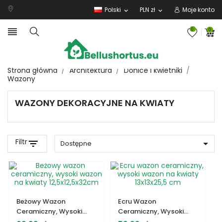
Polski
PLN zł
Moje konto
expand_more
expand_more

0
0
Strona główna
Architektura
Donice i kwietniki
Wazony
WAZONY DEKORACYJNE NA KWIATY
Filtr
filter_list

Dostępne
Beżowy Wazon
Ecru Wazon
Ceramiczny, Wysoki
Ceramiczny, Wysoki
Wazon Na Kwiaty
Wazon Na Kwiaty