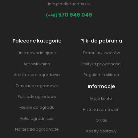
info@bellushortus.eu
570 949 049
(+48)
Polecane kategorie
Pliki do pobrania
Linie nawadniające
Formularz zwrotów
Agrowłóknina
Polityka prywatności
Architektura ogrodowa
Regulamin sklepu
Informacje
Zraszacze ogrodowe
Palisady ogrodowe
Moje konto
Meble do ogrodu
Historia zamówień
Folie ogrodnicze
O nas
Narzędzia ogrodnicze
Koszty dostawy