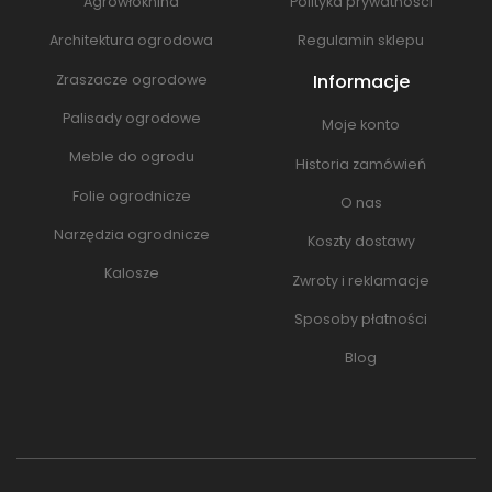
Agrowłóknina
Polityka prywatności
Architektura ogrodowa
Regulamin sklepu
Informacje
Zraszacze ogrodowe
Palisady ogrodowe
Moje konto
Meble do ogrodu
Historia zamówień
Folie ogrodnicze
O nas
Narzędzia ogrodnicze
Koszty dostawy
Kalosze
Zwroty i reklamacje
Sposoby płatności
Blog