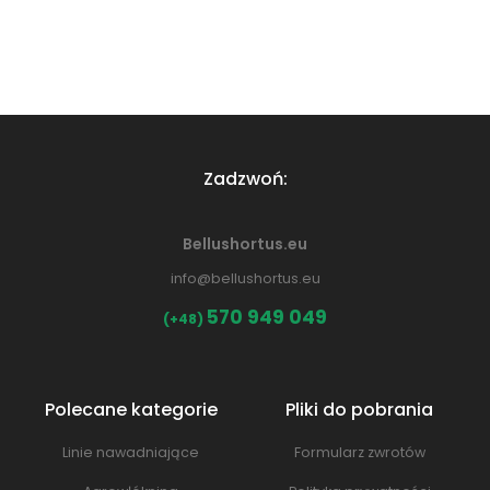
Zadzwoń:
Bellushortus.eu
info@bellushortus.eu
570 949 049
(+48)
Polecane kategorie
Pliki do pobrania
Linie nawadniające
Formularz zwrotów