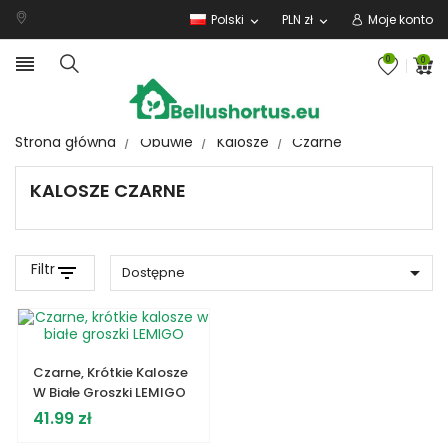
Polski
PLN zł
Moje konto
expand_more
expand_more

0
0
Strona główna
Obuwie
Kalosze
Czarne
KALOSZE CZARNE
Filtr
filter_list

Dostępne
Czarne, Krótkie Kalosze
W Białe Groszki LEMIGO
Cena
41.99 zł