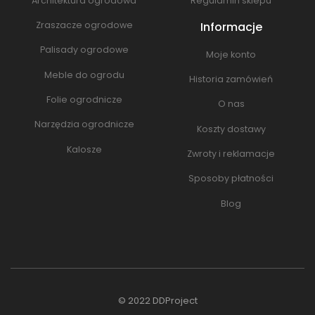
Architektura ogrodowa
Regulamin sklepu
Informacje
Zraszacze ogrodowe
Palisady ogrodowe
Moje konto
Meble do ogrodu
Historia zamówień
Folie ogrodnicze
O nas
Narzędzia ogrodnicze
Koszty dostawy
Kalosze
Zwroty i reklamacje
Sposoby płatności
Blog
© 2022
DDProject