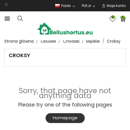
Polski
PLN zł
Moje konto
expand_more
expand_more

0
0
Strona główna
Obuwie
Chodaki
Męskie
Croksy
CROKSY
Sorry, that page have not
anything data
Please try one of the following pages
Homepage