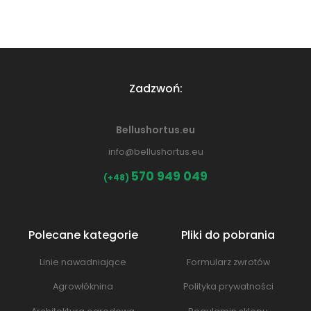
Zadzwoń:
Bellushortus.eu
info@bellushortus.eu
570 949 049
(+48)
Polecane kategorie
Pliki do pobrania
Linie nawadniające
Formularz zwrotów
Agrowłóknina
Polityka prywatności