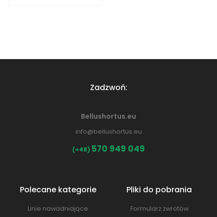
Zadzwoń:
Bellushortus.eu
info@bellushortus.eu
570 949 049
(+48)
Polecane kategorie
Pliki do pobrania
Linie nawadniające
Formularz zwrotów