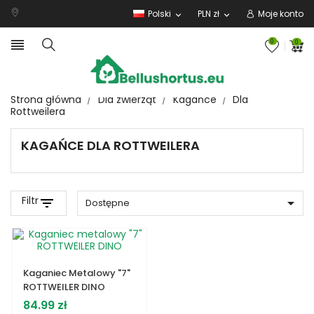
Polski
PLN zł
Moje konto
expand_more
expand_more

0
0
Strona główna
Dla zwierząt
Kagańce
Dla
Rottweilera
KAGAŃCE DLA ROTTWEILERA
Filtr
filter_list

Dostępne
Kaganiec Metalowy "7"
ROTTWEILER DINO
Cena
84.99 zł